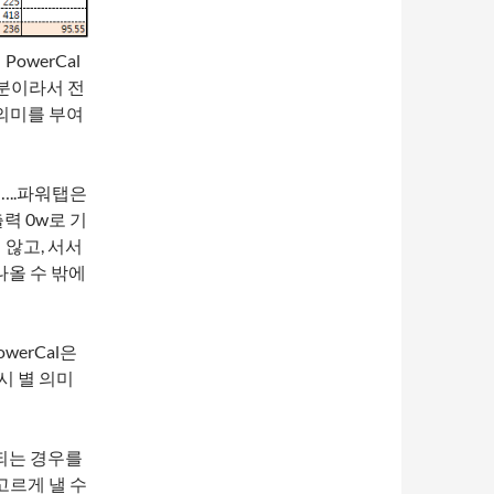
owerCal
분이라서 전
 의미를 부여
…..파워탭은
력 0w로 기
 않고, 서서
나올 수 밖에
werCal은
시 별 의미
 되는 경우를
고르게 낼 수