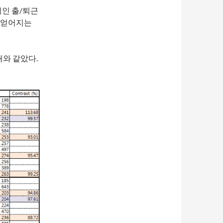
외인 출/퇴근
 얻어지는
래와 같았다.