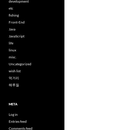
development
etc
fishing
Front-End
Java
JavaScript
life
linux
misc.
Uncategorized
wish list
먹거리
해루질
META
Log in
Entries feed
Comments feed