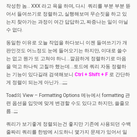
작성한 놈… XXX 라고 욕을 하며, 다시 쿼리를 부분 부분 뜯
어서 들여쓰기로 정렬하고, 실행해보며 무슨짓을 하고 있
는지 찾아가는 과정이 여간 답답하고, 짜증나는 일이 아닐
수 없다.
동일한 이유로 오늘 작업을 하다보니 이젠 들여쓰기가 개
판인것도 어느정도 눈에 들어오기는 하지만, 이대로 쓸수
는 없고 뭔가 또 고쳐야 하니….깔끔하게 정렬하기로 마음
을 먹고 하나씩 고칠까 했는데….토드에 쿼리 자동 정렬하
는 기능이 있다길래 검색해보니
Ctrl + Shift + F
로 간단하
게 정렬이 되는게 아닌가….;;;;;
Toad의 View – Formatting Options 메뉴에서 formatting 관
련 옵션을 입맛에 맞게 변경할 수도 있다고 하지만, 쓸줄모
름…;;;;
쿼리가 보기좋게 정렬되는건 좋지만 기존에 사용되던 수백
줄짜리 쿼리를 한방에 시도하니 몇가지 문제가 있어서 일