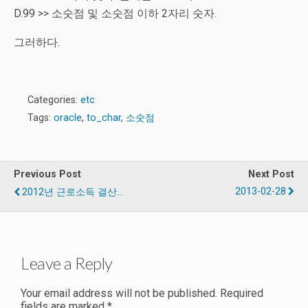
D.99 >> 소숫점 및 소숫점 이하 2자리 숫자.
그러하다.
Categories:
etc
Tags:
oracle
,
to_char
,
소숫점
Previous Post
Next Post
2013-02-28
2012년 근로소득 결산...
Leave a Reply
Your email address will not be published.
Required
fields are marked
*