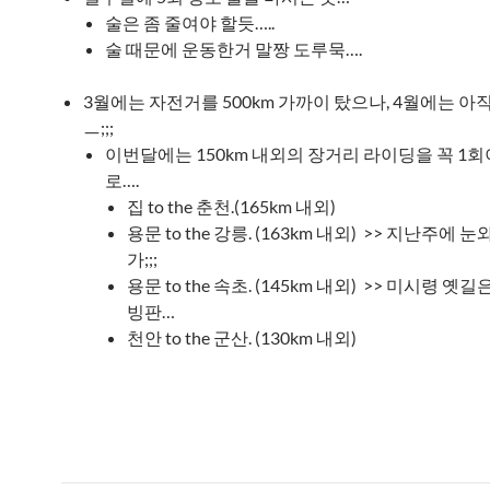
술은 좀 줄여야 할듯…..
술 때문에 운동한거 말짱 도루묵….
3월에는 자전거를 500km 가까이 탔으나, 4월에는 아직
ㅡ;;;
이번달에는 150km 내외의 장거리 라이딩을 꼭 1
로….
집 to the 춘천.(165km 내외)
용문 to the 강릉. (163km 내외) >> 지난주에 
가;;;
용문 to the 속초. (145km 내외) >> 미시령 옛
빙판…
천안 to the 군산. (130km 내외)