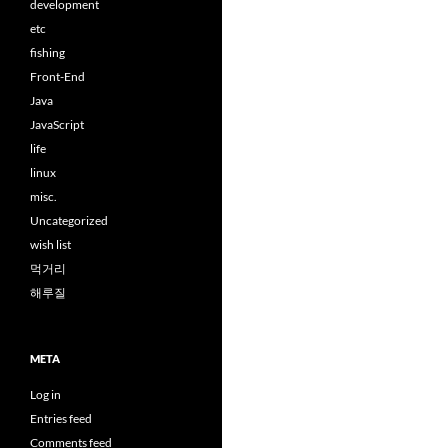
development
etc
fishing
Front-End
Java
JavaScript
life
linux
misc.
Uncategorized
wish list
먹거리
해루질
META
Log in
Entries feed
Comments feed