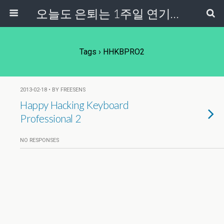
오늘도 은퇴는 1주일 연기중...
Tags › HHKBPRO2
2013-02-18 • BY FREESENS
Happy Hacking Keyboard
Professional 2
NO RESPONSES