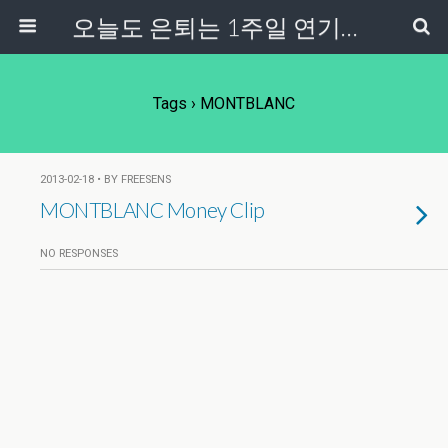
오늘도 은퇴는 1주일 연기중...
Tags › MONTBLANC
2013-02-18 • BY FREESENS
MONTBLANC Money Clip
NO RESPONSES