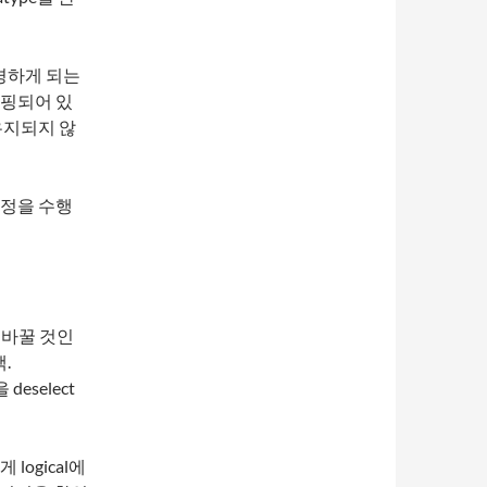
경하게 되는
맵핑되어 있
유지되지 않
과정을 수행
럼만 바꿀 것인
.
deselect
ogical에