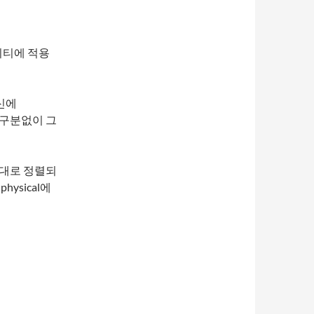
티티에 적용
대신에
al 구분없이 그
순서대로 정렬되
hysical에