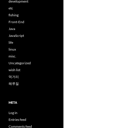
development
etc
fishing
Front-End
Java
JavaScript
life
linux
misc.
Uncategorized
wish list
먹거리
해루질
META
Log in
Entries feed
Comments feed