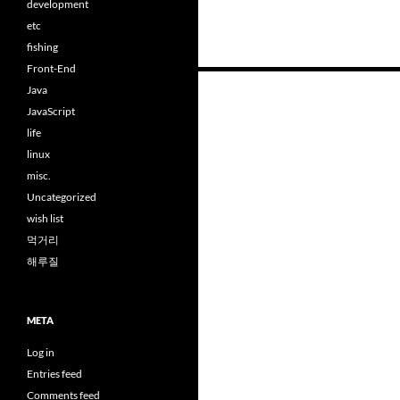
development
etc
fishing
Front-End
Posts
Java
navigation
JavaScript
life
linux
misc.
Uncategorized
wish list
먹거리
해루질
META
Log in
Entries feed
Comments feed