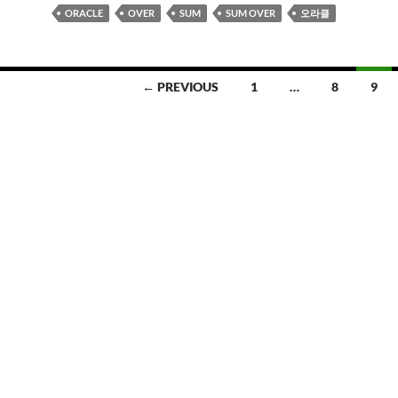
ORACLE
OVER
SUM
SUM OVER
오라클
← PREVIOUS
1
…
8
9