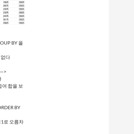
OUP BY 을
요 없다
 —>
다
급여 합을 보
ORDER BY
럼1로 오름차